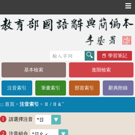
☰
學習筆記
基本檢索
進階檢索
注音索引
筆畫索引
部首索引
辭典附錄
首頁
>
注音索引
>
ㄖ / ㄖㄠˇ
:::
請選擇注音
注音組合