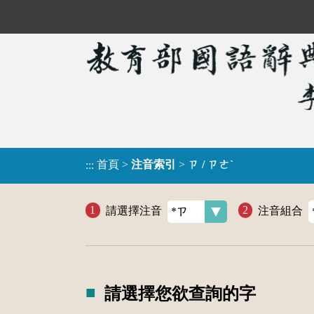
首頁
>
注音索引
>
ㄗ / ㄗㄜˋ
:::
請選擇注音
注音組合
請選擇您欲查詢的字