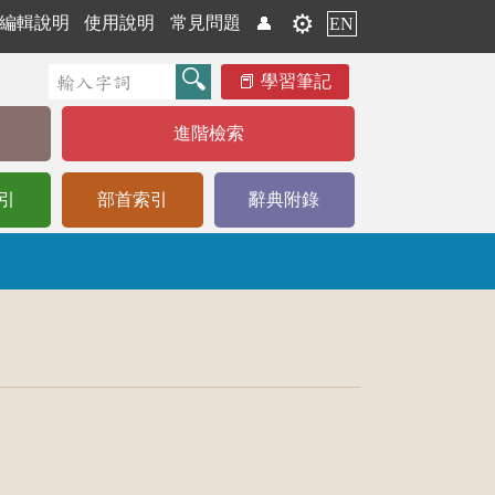
⚙️
編輯說明
使用說明
常見問題
👤
EN
學習筆記
進階檢索
引
部首索引
辭典附錄