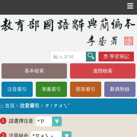
☰
學習筆記
基本檢索
進階檢索
注音索引
筆畫索引
部首索引
辭典附錄
首頁
>
注音索引
>
ㄗ / ㄗㄨㄟˇ
:::
請選擇注音
注音組合