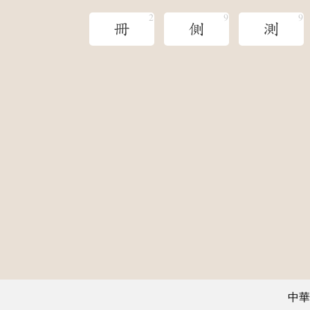
冊
側
測
中華