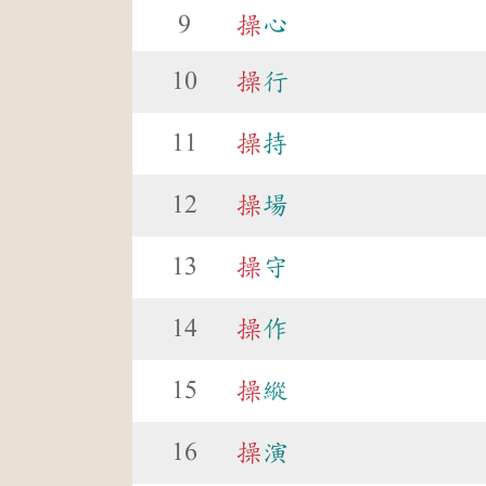
9
操
心
10
操
行
11
操
持
12
操
場
13
操
守
14
操
作
15
操
縱
16
操
演