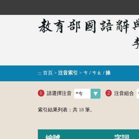
首頁
>
注音索引
>
ㄘ / ㄘㄠ / 操
:::
請選擇注音
注音組合
索引結果列表：共
18
筆。
編號
字詞