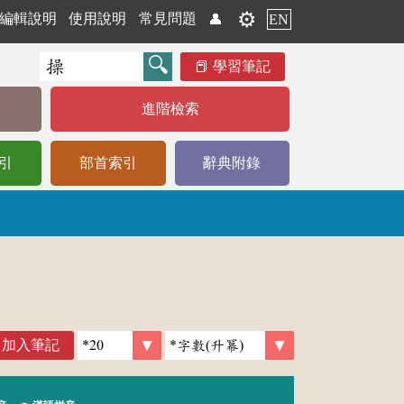
⚙️
編輯說明
使用說明
常見問題
👤
EN
學習筆記
進階檢索
引
部首索引
辭典附錄
加入筆記