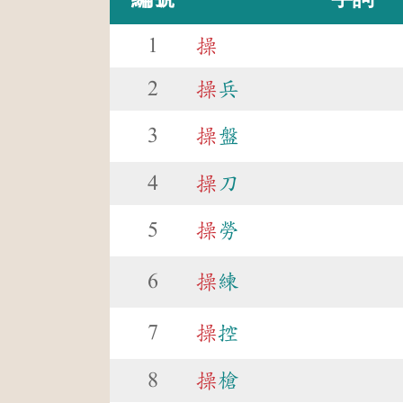
1
操
2
操
兵
3
操
盤
4
操
刀
5
操
勞
6
操
練
7
操
控
8
操
槍