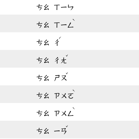
ㄘㄠ
ㄒㄧㄣ
ˋ
ㄘㄠ
ㄒㄧㄥ
ˊ
ㄘㄠ
ㄔ
ˇ
ㄘㄠ
ㄔㄤ
ˇ
ㄘㄠ
ㄕㄡ
ˋ
ㄘㄠ
ㄗㄨㄛ
ˋ
ㄘㄠ
ㄗㄨㄥ
ˇ
ㄘㄠ
ㄧㄢ