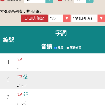
索引結果列表：共
43
筆。
加入筆記
字詞
編號
音讀
注音
漢語拼音
四
1
ˋ
ㄙ
四
壁
2
ˋ
ˋ
ㄙ
ㄅㄧ
四
部
3
ˋ
ˋ
ㄙ
ㄅㄨ