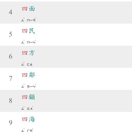
四
面
4
ˋ
ˋ
ㄙ
ㄇㄧㄢ
四
民
5
ˋ
ˊ
ㄙ
ㄇㄧㄣ
四
方
6
ˋ
ㄙ
ㄈㄤ
四
鄰
7
ˋ
ˊ
ㄙ
ㄌㄧㄣ
四
顧
8
ˋ
ˋ
ㄙ
ㄍㄨ
四
海
9
ˋ
ˇ
ㄙ
ㄏㄞ