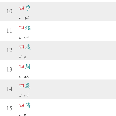
四
季
10
ˋ
ˋ
ㄙ
ㄐㄧ
四
起
11
ˋ
ˇ
ㄙ
ㄑㄧ
四
肢
12
ˋ
ㄙ
ㄓ
四
周
13
ˋ
ㄙ
ㄓㄡ
四
處
14
ˋ
ˋ
ㄙ
ㄔㄨ
四
時
15
ˋ
ˊ
ㄙ
ㄕ