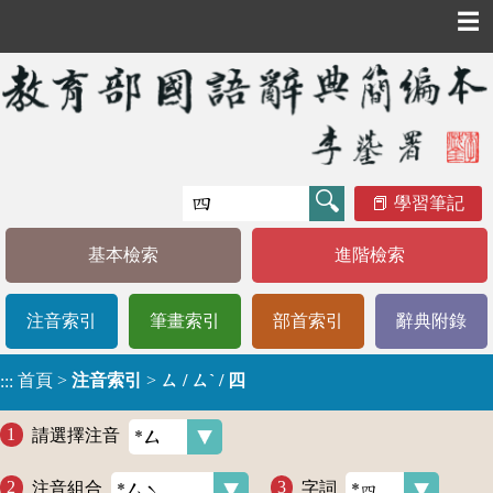
☰
學習筆記
基本檢索
進階檢索
注音索引
筆畫索引
部首索引
辭典附錄
首頁
>
注音索引
>
ㄙ / ㄙˋ / 四
:::
請選擇注音
注音組合
字詞