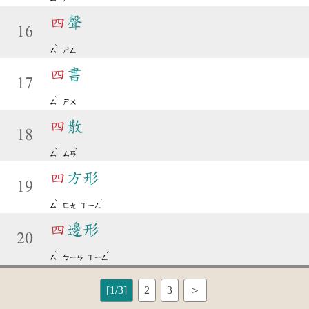
四
聲
16
ˋ
ㄙ
ㄕㄥ
四
書
17
ˋ
ㄙ
ㄕㄨ
四
散
18
ˋ
ˋ
ㄙ
ㄙㄢ
四
方形
19
ˋ
ˊ
ㄙ
ㄈㄤ
ㄒㄧㄥ
四
邊形
20
ˋ
ˊ
ㄙ
ㄅㄧㄢ
ㄒㄧㄥ
[1/3]
2
3
＞