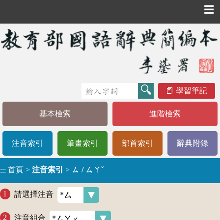
☰
學習筆記
基本檢索
進階檢索
注音索引
筆畫索引
部首索引
辭典附錄
首頁
>
注音索引
>
ㄙ / ㄙㄚˇ
:::
請選擇注音
注音組合