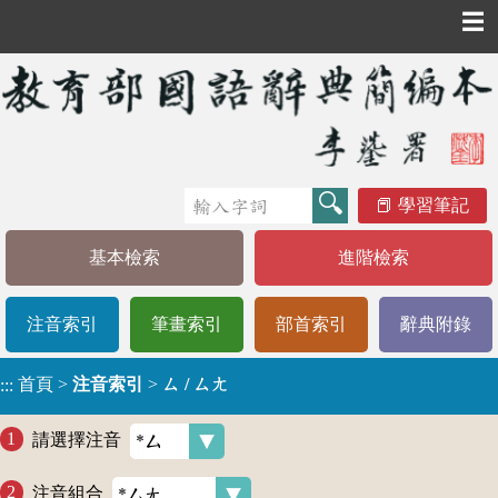
☰
學習筆記
基本檢索
進階檢索
注音索引
筆畫索引
部首索引
辭典附錄
首頁
>
注音索引
>
ㄙ / ㄙㄤ
:::
請選擇注音
注音組合