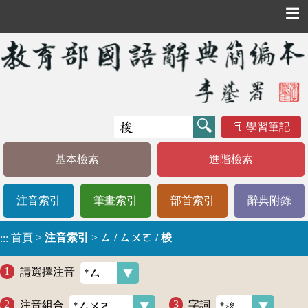
☰
學習筆記
基本檢索
進階檢索
注音索引
筆畫索引
部首索引
辭典附錄
首頁
>
注音索引
>
ㄙ / ㄙㄨㄛ / 梭
:::
請選擇注音
注音組合
字詞