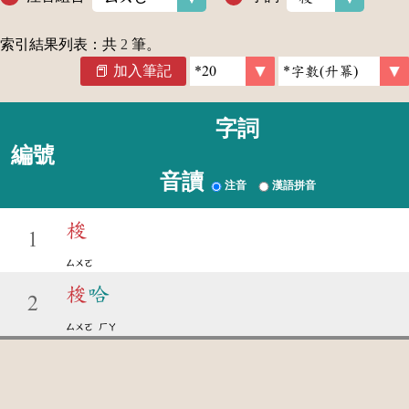
索引結果列表：共
2
筆。
加入筆記
字詞
編號
音讀
注音
漢語拼音
梭
1
ㄙㄨㄛ
梭
哈
2
ㄙㄨㄛ
ㄏㄚ