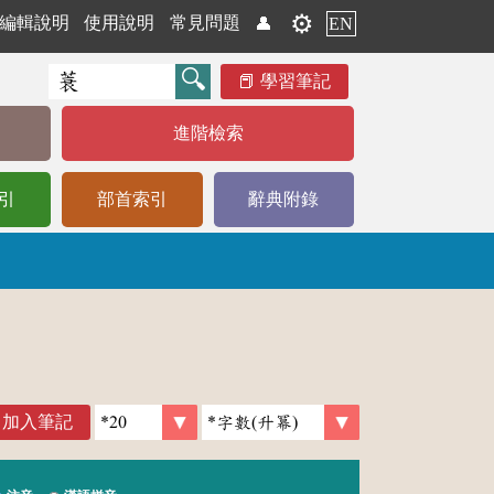
⚙️
編輯說明
使用說明
常見問題
👤
EN
學習筆記
進階檢索
引
部首索引
辭典附錄
加入筆記