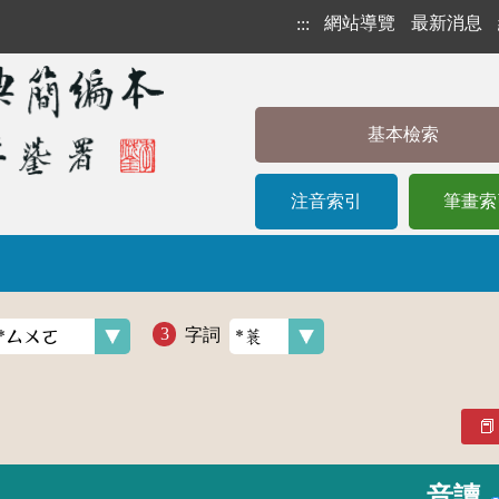
網站導覽
最新消息
:::
基本檢索
注音索引
筆畫索
字詞
音讀