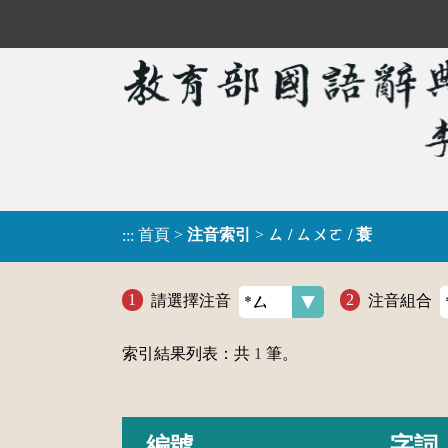
首頁
>
注音索引
>
ㄙ / ㄙㄨㄛ / 蓑
:::
請選擇注音
注音組合
索引結果列表：共
1
筆。
編號
字詞