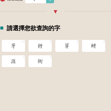
請選擇您欲查詢的字
牙
枒
芽
蚜
涯
衙