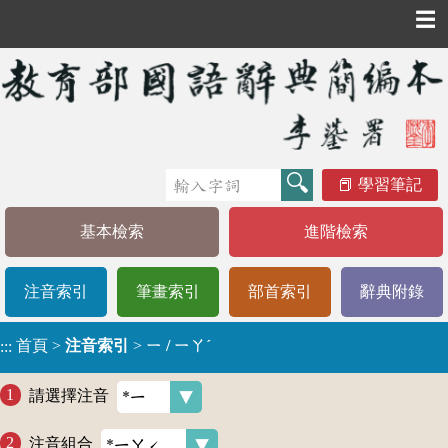
☰
學習筆記
基本檢索
進階檢索
注音索引
筆畫索引
部首索引
辭典附錄
首頁
>
注音索引
>
ㄧ / ㄧㄚˊ
:::
請選擇注音
注音組合