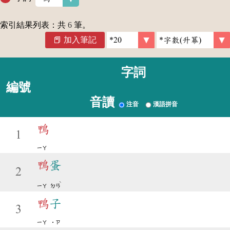
索引結果列表：共
6
筆。
加入筆記
字詞
編號
音讀
注音
漢語拼音
鴨
1
ㄧㄚ
鴨
蛋
2
ˋ
ㄧㄚ
ㄉㄢ
鴨
子
3
ㄧㄚ
˙ㄗ