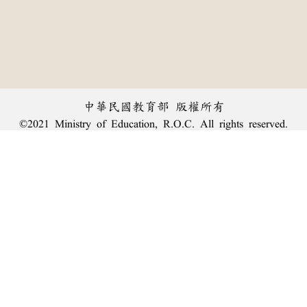
中華民國教育部 版權所有
©2021 Ministry of Education, R.O.C. All rights reserved.
︿
:::
個資法及隱私聲明
|
辭典公眾授權網
|
意見交流
|
網網相連
三峽總院區地址：新北市三峽區三樹路2號、
臺北院區地址：臺北市大安區和平東路一段179號、
回頂端
臺中院區地址：臺中市豐原區師範街67號
電話總機：
(02)7740-7890
、
傳真：(02)7740-7064、
TANet VoIP：9009-7890