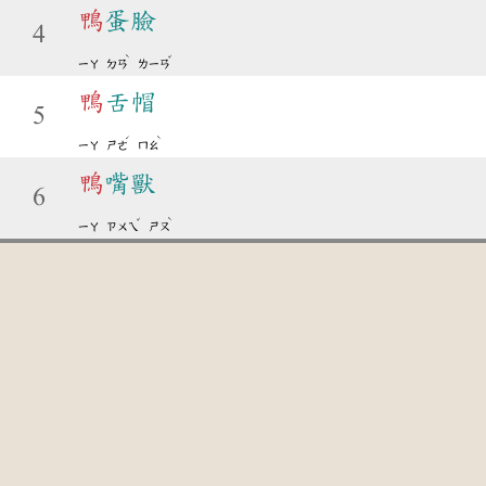
鴨
蛋臉
4
ˋ
ˇ
ㄧㄚ
ㄉㄢ
ㄌㄧㄢ
鴨
舌帽
5
ˊ
ˋ
ㄧㄚ
ㄕㄜ
ㄇㄠ
鴨
嘴獸
6
ˇ
ˋ
ㄧㄚ
ㄗㄨㄟ
ㄕㄡ