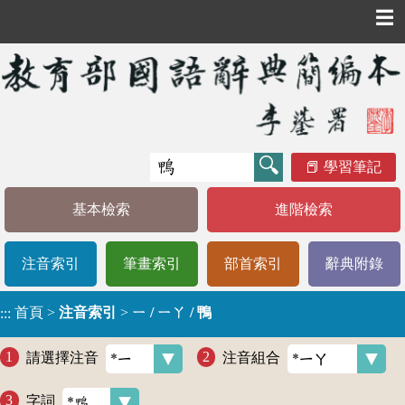
☰
學習筆記
基本檢索
進階檢索
注音索引
筆畫索引
部首索引
辭典附錄
首頁
>
注音索引
>
ㄧ / ㄧㄚ / 鴨
:::
請選擇注音
注音組合
字詞