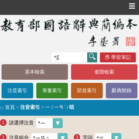
☰
學習筆記
基本檢索
進階檢索
注音索引
筆畫索引
部首索引
辭典附錄
首頁
>
注音索引
>
ㄧ / ㄧㄢˋ / 唁
:::
請選擇注音
注音組合
字詞