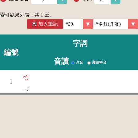
索引結果列表：共
1
筆。
加入筆記
字詞
編號
音讀
注音
漢語拼音
唁
1
ˋ
ㄧㄢ