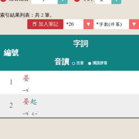
索引結果列表：共
2
筆。
加入筆記
字詞
編號
音讀
注音
漢語拼音
晏
1
ˋ
ㄧㄢ
晏
起
2
ˋ
ˇ
ㄧㄢ
ㄑㄧ