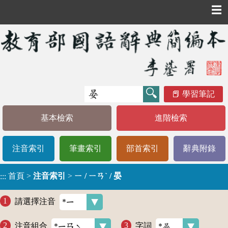
☰
學習筆記
基本檢索
進階檢索
注音索引
筆畫索引
部首索引
辭典附錄
首頁
>
注音索引
>
ㄧ / ㄧㄢˋ / 晏
:::
請選擇注音
注音組合
字詞