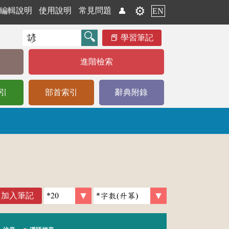
⚙️
編輯說明
使用說明
常見問題
👤
EN
學習筆記
進階檢索
引
部首索引
辭典附錄
加入筆記