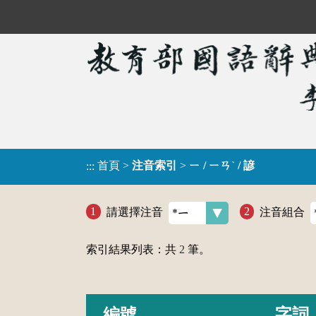
首頁
>
注音索引
>
ㄧ / ㄧㄢˋ / 諺
:::
請選擇注音
注音組合
索引結果列表：共
2
筆。
編號
字詞