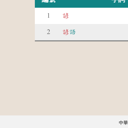
1
諺
2
諺
語
中華