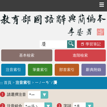
☰
學習筆記
基本檢索
進階檢索
注音索引
筆畫索引
部首索引
辭典附錄
首頁
>
注音索引
>
ㄧ / ㄧㄢˋ / 贗
:::
請選擇注音
注音組合
字詞