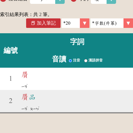
索引結果列表：共
2
筆。
加入筆記
字詞
編號
音讀
注音
漢語拼音
贗
1
ˋ
ㄧㄢ
贗
品
2
ˋ
ˇ
ㄧㄢ
ㄆㄧㄣ