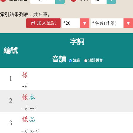
索引結果列表：共
9
筆。
加入筆記
字詞
編號
音讀
注音
漢語拼音
樣
1
ˋ
ㄧㄤ
樣
本
2
ˋ
ˇ
ㄧㄤ
ㄅㄣ
樣
品
3
ˋ
ˇ
ㄧㄤ
ㄆㄧㄣ