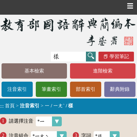
☰
學習筆記
基本檢索
進階檢索
注音索引
筆畫索引
部首索引
辭典附錄
首頁
>
注音索引
>
ㄧ / ㄧㄤˋ / 樣
:::
請選擇注音
注音組合
字詞