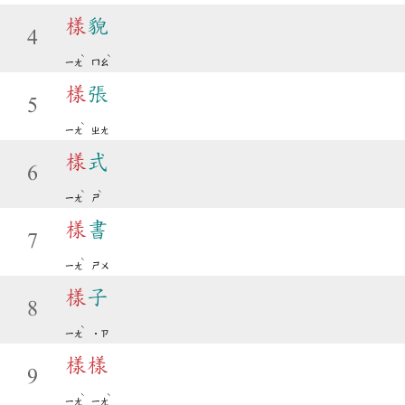
樣
貌
4
ˋ
ˋ
ㄧㄤ
ㄇㄠ
樣
張
5
ˋ
ㄧㄤ
ㄓㄤ
樣
式
6
ˋ
ˋ
ㄧㄤ
ㄕ
樣
書
7
ˋ
ㄧㄤ
ㄕㄨ
樣
子
8
ˋ
ㄧㄤ
˙ㄗ
樣
樣
9
ˋ
ˋ
ㄧㄤ
ㄧㄤ