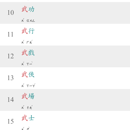
武
功
10
ˇ
ㄨ
ㄍㄨㄥ
武
行
11
ˇ
ˊ
ㄨ
ㄏㄤ
武
戲
12
ˇ
ˋ
ㄨ
ㄒㄧ
武
俠
13
ˇ
ˊ
ㄨ
ㄒㄧㄚ
武
場
14
ˇ
ˇ
ㄨ
ㄔㄤ
武
士
15
ˇ
ˋ
ㄨ
ㄕ