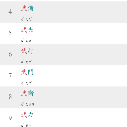
武
備
4
ˇ
ˋ
ㄨ
ㄅㄟ
武
夫
5
ˇ
ㄨ
ㄈㄨ
武
打
6
ˇ
ˇ
ㄨ
ㄉㄚ
武
鬥
7
ˇ
ˋ
ㄨ
ㄉㄡ
武
斷
8
ˇ
ˋ
ㄨ
ㄉㄨㄢ
武
力
9
ˇ
ˋ
ㄨ
ㄌㄧ