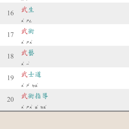
武
生
16
ˇ
ㄨ
ㄕㄥ
武
術
17
ˇ
ˋ
ㄨ
ㄕㄨ
武
藝
18
ˇ
ˋ
ㄨ
ㄧ
武
士道
19
ˇ
ˋ
ˋ
ㄨ
ㄕ
ㄉㄠ
武
術指導
20
ˇ
ˋ
ˇ
ˇ
ㄨ
ㄕㄨ
ㄓ
ㄉㄠ