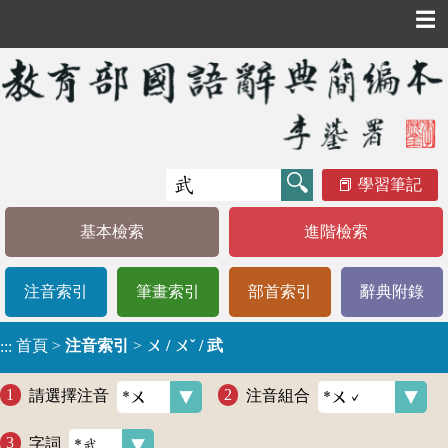
☰
學習筆記
基本檢索
進階檢索
注音索引
筆畫索引
部首索引
辭典附錄
首頁
>
注音索引
>
ㄨ / ㄨˇ / 武
:::
請選擇注音
注音組合
字詞