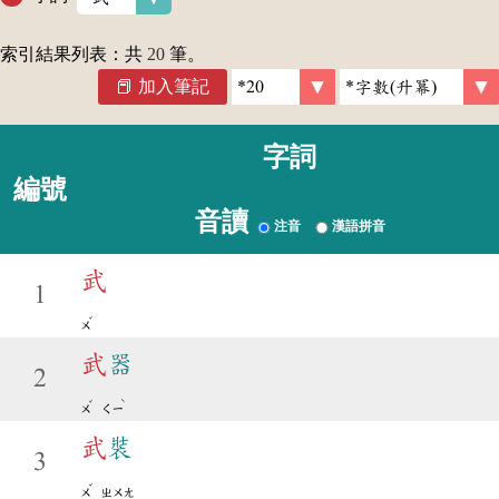
索引結果列表：共
20
筆。
加入筆記
字詞
編號
音讀
注音
漢語拼音
武
1
ˇ
ㄨ
武
器
2
ˇ
ˋ
ㄨ
ㄑㄧ
武
裝
3
ˇ
ㄨ
ㄓㄨㄤ