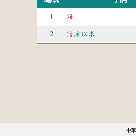
1
寤
2
寤
寐以求
中華