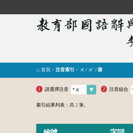
首頁
>
注音索引
>
ㄨ / ㄨˋ / 寤
:::
請選擇注音
注音組合
索引結果列表：共
2
筆。
編號
字詞