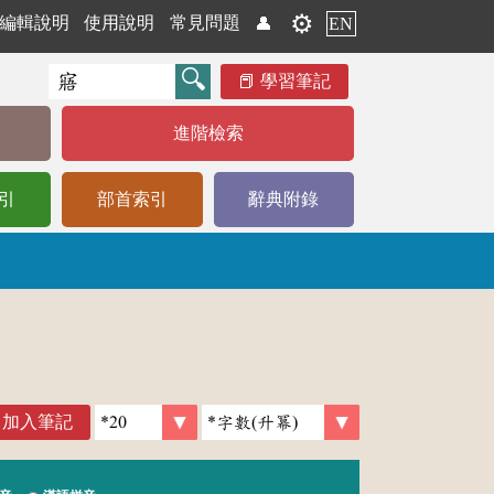
⚙️
編輯說明
使用說明
常見問題
👤
EN
學習筆記
進階檢索
引
部首索引
辭典附錄
加入筆記