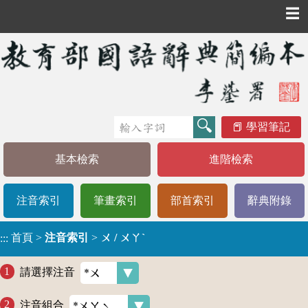
☰
學習筆記
基本檢索
進階檢索
注音索引
筆畫索引
部首索引
辭典附錄
首頁
>
注音索引
>
ㄨ / ㄨㄚˋ
:::
請選擇注音
注音組合