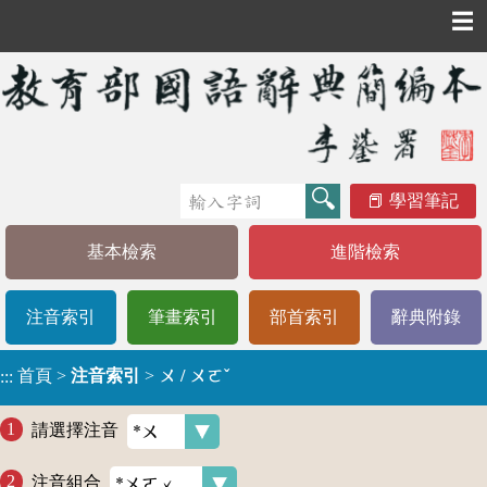
☰
學習筆記
基本檢索
進階檢索
注音索引
筆畫索引
部首索引
辭典附錄
首頁
>
注音索引
>
ㄨ / ㄨㄛˇ
:::
請選擇注音
注音組合