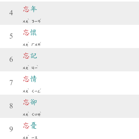
忘
年
4
ˋ
ˊ
ㄨㄤ
ㄋㄧㄢ
忘
懷
5
ˋ
ˊ
ㄨㄤ
ㄏㄨㄞ
忘
記
6
ˋ
ˋ
ㄨㄤ
ㄐㄧ
忘
情
7
ˋ
ˊ
ㄨㄤ
ㄑㄧㄥ
忘
卻
8
ˋ
ˋ
ㄨㄤ
ㄑㄩㄝ
忘
憂
9
ˋ
ㄨㄤ
ㄧㄡ