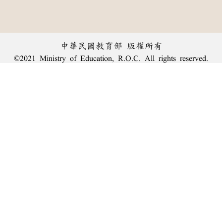
中華民國教育部 版權所有
©2021 Ministry of Education, R.O.C. All rights reserved.
︿
:::
個資法及隱私聲明
|
辭典公眾授權網
|
意見交流
|
網網相連
三峽總院區地址：新北市三峽區三樹路2號、
臺北院區地址：臺北市大安區和平東路一段179號、
回頂端
臺中院區地址：臺中市豐原區師範街67號
電話總機：
(02)7740-7890
、
傳真：(02)7740-7064、
TANet VoIP：9009-7890
線上人數: 1183
累積總人次: 240,015,055