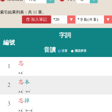
索引結果列表：共
11
筆。
加入筆記
字詞
編號
音讀
注音
漢語拼音
忘
1
ˋ
ㄨㄤ
忘
本
2
ˋ
ˇ
ㄨㄤ
ㄅㄣ
忘
掉
3
ˋ
ˋ
ㄨㄤ
ㄉㄧㄠ