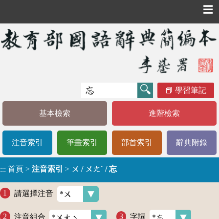
☰
學習筆記
基本檢索
進階檢索
注音索引
筆畫索引
部首索引
辭典附錄
首頁
>
注音索引
>
ㄨ / ㄨㄤˋ / 忘
:::
請選擇注音
注音組合
字詞