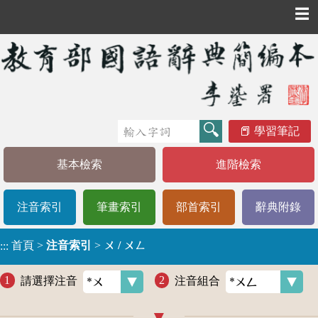
☰
學習筆記
基本檢索
進階檢索
注音索引
筆畫索引
部首索引
辭典附錄
首頁
>
注音索引
>
ㄨ / ㄨㄥ
:::
請選擇注音
注音組合