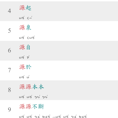
源
起
4
ˊ
ˇ
ㄩㄢ
ㄑㄧ
源
泉
5
ˊ
ˊ
ㄩㄢ
ㄑㄩㄢ
源
自
6
ˊ
ˋ
ㄩㄢ
ㄗ
源
於
7
ˊ
ˊ
ㄩㄢ
ㄩ
源
源
本本
8
ˊ
ˊ
ˇ
ˇ
ㄩㄢ
ㄩㄢ
ㄅㄣ
ㄅㄣ
源
源
不斷
9
ˊ
ˊ
ˋ
ˋ
ˊ
ˊ
ˊ
ˋ
ㄩㄢ
ㄩㄢ
ㄅㄨ
ㄉㄨㄢ
ㄩㄢ
ㄩㄢ
ㄅㄨ
ㄉㄨㄢ
(變)