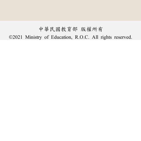
中華民國教育部 版權所有
©2021 Ministry of Education, R.O.C. All rights reserved.
︿
:::
個資法及隱私聲明
|
辭典公眾授權網
|
意見交流
|
網網相連
三峽總院區地址：新北市三峽區三樹路2號、
臺北院區地址：臺北市大安區和平東路一段179號、
回頂端
臺中院區地址：臺中市豐原區師範街67號
電話總機：
(02)7740-7890
、
傳真：(02)7740-7064、
TANet VoIP：9009-7890
線上人數: 2256
累積總人次: 239,989,387