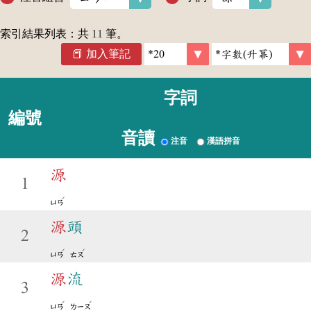
索引結果列表：共
11
筆。
加入筆記
字詞
編號
音讀
注音
漢語拼音
源
1
ˊ
ㄩㄢ
源
頭
2
ˊ
ˊ
ㄩㄢ
ㄊㄡ
源
流
3
ˊ
ˊ
ㄩㄢ
ㄌㄧㄡ