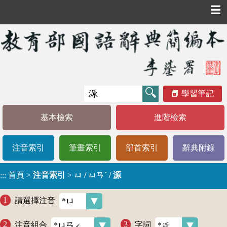
☰
學習筆記
基本檢索
進階檢索
注音索引
筆畫索引
部首索引
辭典附錄
首頁
>
注音索引
>
ㄩ / ㄩㄢˊ / 源
:::
請選擇注音
注音組合
字詞