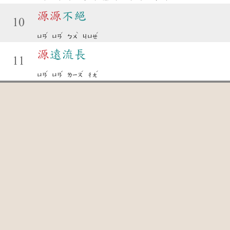
源
源
不絕
10
ˊ
ˊ
ˋ
ˊ
ㄩㄢ
ㄩㄢ
ㄅㄨ
ㄐㄩㄝ
源
遠流長
11
ˊ
ˇ
ˊ
ˊ
ㄩㄢ
ㄩㄢ
ㄌㄧㄡ
ㄔㄤ