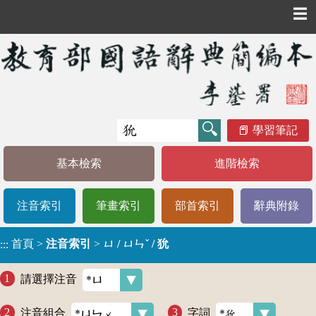
☰
學習筆記
基本檢索
進階檢索
注音索引
筆畫索引
部首索引
辭典附錄
首頁
>
注音索引
>
ㄩ / ㄩㄣˇ / 狁
:::
請選擇注音
注音組合
字詞