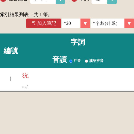
索引結果列表：共
1
筆。
加入筆記
字詞
編號
音讀
注音
漢語拼音
狁
1
ˇ
ㄩㄣ