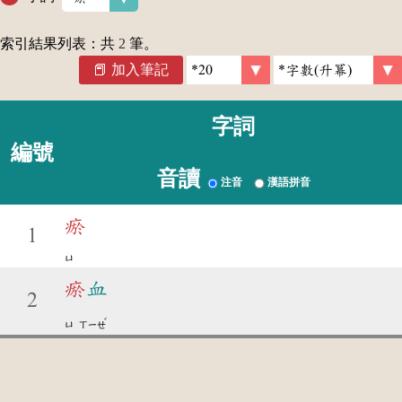
索引結果列表：共
2
筆。
加入筆記
字詞
編號
音讀
注音
漢語拼音
瘀
1
ㄩ
瘀
血
2
ˇ
ㄩ
ㄒㄧㄝ