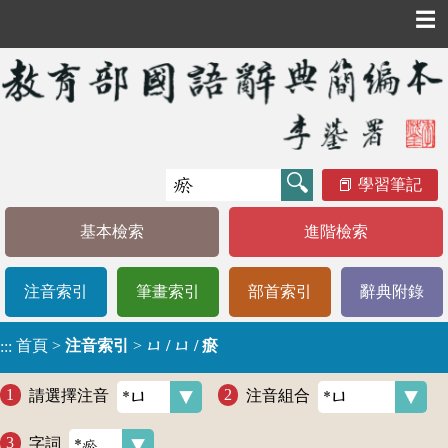
☰
學習筆記
基本檢索
進階檢索
注音索引
筆畫索引
部首索引
辭典附錄
首頁
>
注音索引
>
ㄩ / ㄩ / 瘀
:::
請選擇注音
注音組合
字詞