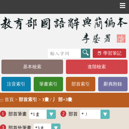
☰
學習筆記
基本檢索
進階檢索
注音索引
筆畫索引
部首索引
辭典附錄
首頁
>
部首索引
>
1畫 / 丿 部+3畫
:::
部首筆畫
部首
部首外筆畫