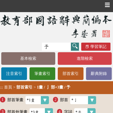
☰
學習筆記
基本檢索
進階檢索
注音索引
筆畫索引
部首索引
辭典附錄
首頁
>
部首索引
>
1畫 / 亅 部+3畫 / 予
:::
部首筆畫
部首
部首外筆畫
字詞