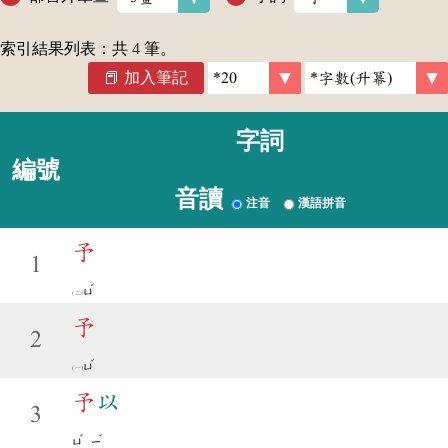
索引結果列表：共
4
筆。
加入筆記
字詞
編號
音讀
注音
漢語拼音
予
1
ˊ
ㄩ
予
2
ˇ
ㄩ
予
以
3
ˇ
ˇ
ㄩ
ㄧ