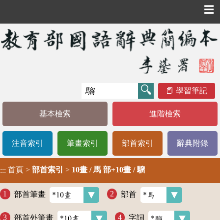
☰
學習筆記
基本檢索
進階檢索
注音索引
筆畫索引
部首索引
辭典附錄
首頁
>
部首索引
>
10畫 / 馬 部+10畫 / 騮
:::
部首筆畫
部首
部首外筆畫
字詞