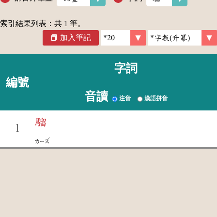
索引結果列表：共
1
筆。
加入筆記
字詞
編號
音讀
注音
漢語拼音
騮
1
ˊ
ㄌㄧㄡ