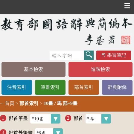
☰
學習筆記
基本檢索
進階檢索
注音索引
筆畫索引
部首索引
辭典附錄
首頁
>
部首索引
>
10畫 / 馬 部+9畫
:::
部首筆畫
部首
部首外筆畫