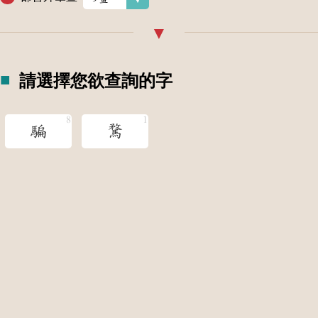
請選擇您欲查詢的字
騙
騖