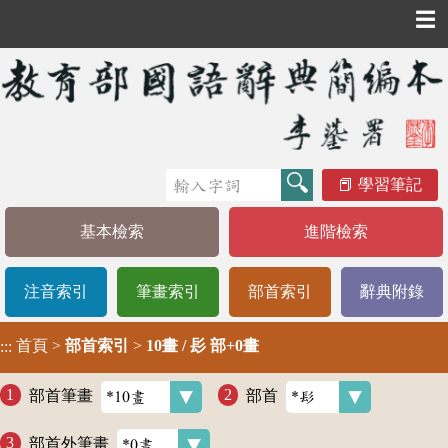
☰
學習筆記
基本檢索
進階檢索
注音索引
筆畫索引
部首索引
辭典附錄
首頁
>
部首索引
>
10畫 / 髟 部+0畫
:::
部首筆畫
部首
部首外筆畫