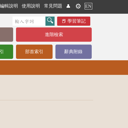
⚙️
編輯說明
使用說明
常見問題
👤
EN
學習筆記
進階檢索
引
部首索引
辭典附錄