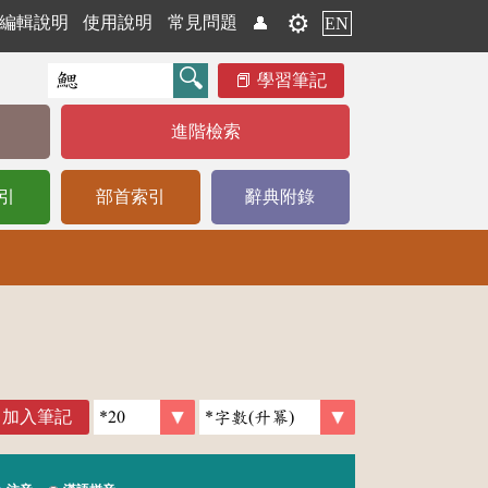
⚙️
編輯說明
使用說明
常見問題
👤
EN
學習筆記
進階檢索
引
部首索引
辭典附錄
加入筆記