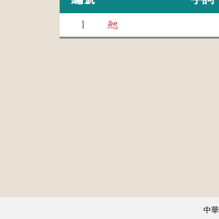
1
鰓
中華