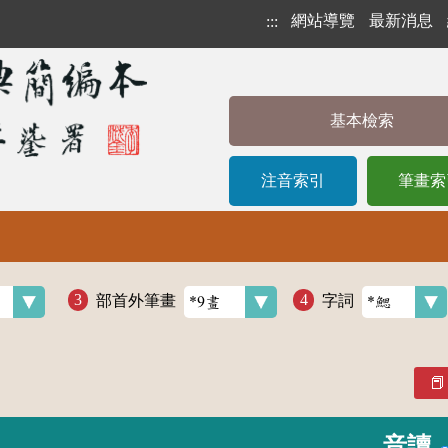
網站導覽
最新消息
:::
基本檢索
注音索引
筆畫索
部首外筆畫
字詞
音讀