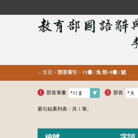
首頁
>
部首索引
>
11畫 / 魚 部+9畫 / 鰓
:::
部首筆畫
部首
索引結果列表：共
1
筆。
編號
字詞