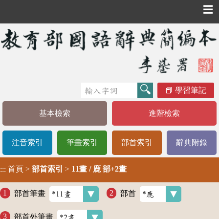
☰
學習筆記
基本檢索
進階檢索
注音索引
筆畫索引
部首索引
辭典附錄
首頁
>
部首索引
>
11畫 / 鹿 部+2畫
:::
部首筆畫
部首
部首外筆畫