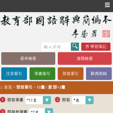
☰
學習筆記
基本檢索
進階檢索
注音索引
筆畫索引
部首索引
辭典附錄
首頁
>
部首索引
>
11畫 / 鹿 部+2畫
:::
部首筆畫
部首
部首外筆畫