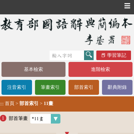
☰
學習筆記
基本檢索
進階檢索
注音索引
筆畫索引
部首索引
辭典附錄
首頁
>
部首索引
>
11畫
:::
部首筆畫