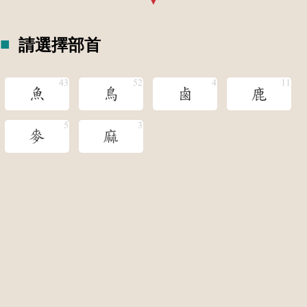
請選擇部首
魚
鳥
鹵
鹿
麥
麻