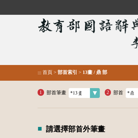
首頁
>
部首索引
>
13畫 / 鼎 部
:::
部首筆畫
部首
請選擇部首外筆畫