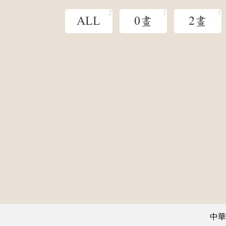
ALL
0畫
2畫
中華