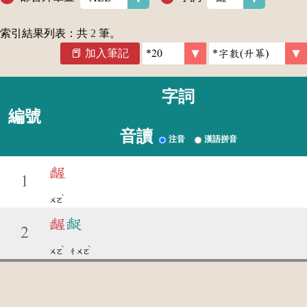
索引結果列表：共
2
筆。
加入筆記
字詞
編號
音讀
注音
漢語拼音
齷
1
ˋ
ㄨㄛ
齷
齪
2
ˋ
ˋ
ㄨㄛ
ㄔㄨㄛ