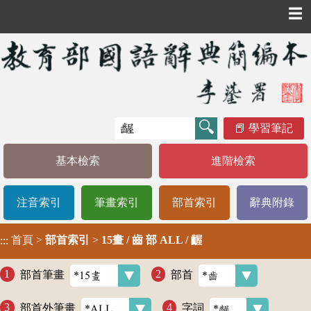
☰
學習筆記
基本檢索
進階檢索
注音索引
筆畫索引
部首索引
辭典附錄
首頁
>
部首索引
>
15畫 / 齒 部 ALL / 齷
:::
部首筆畫
部首
部首外筆畫
字詞