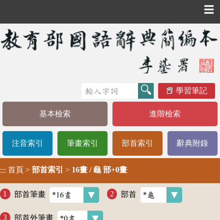
☰
學習筆記
基本檢索
進階檢索
注音索引
筆畫索引
部首索引
辭典附錄
首頁
>
部首索引
>
16畫 / 龜 部+0畫
:::
部首筆畫
部首
部首外筆畫