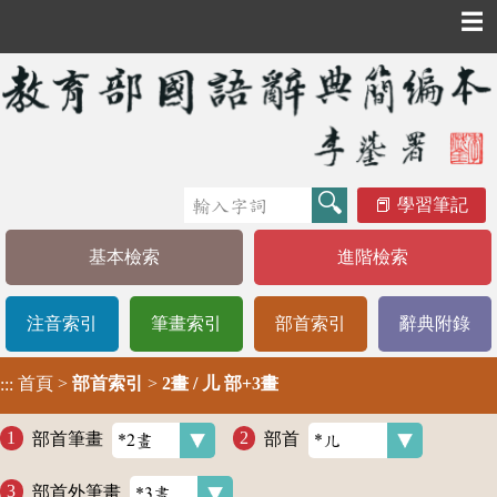
☰
學習筆記
基本檢索
進階檢索
注音索引
筆畫索引
部首索引
辭典附錄
首頁
>
部首索引
>
2畫 / 儿 部+3畫
:::
部首筆畫
部首
部首外筆畫