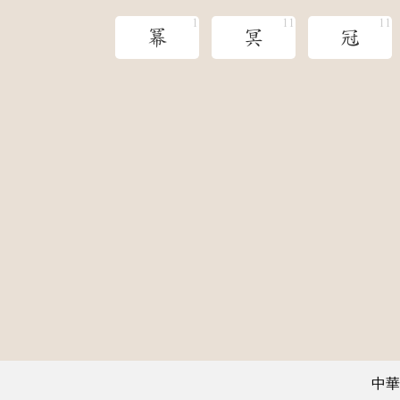
冪
冥
冠
中華