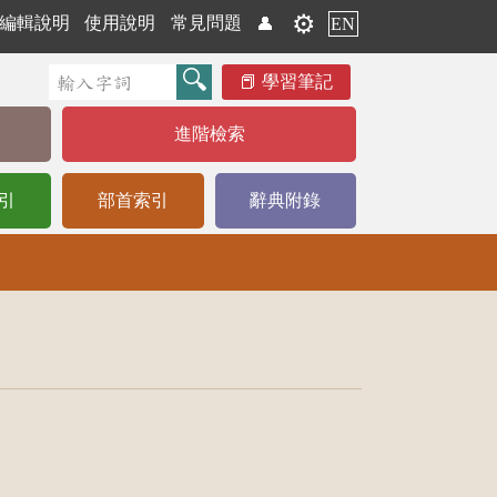
⚙️
編輯說明
使用說明
常見問題
👤
EN
學習筆記
進階檢索
引
部首索引
辭典附錄