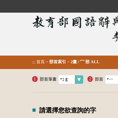
首頁
>
部首索引
>
2畫 / 冖 部 ALL
:::
部首筆畫
部首
請選擇您欲查詢的字