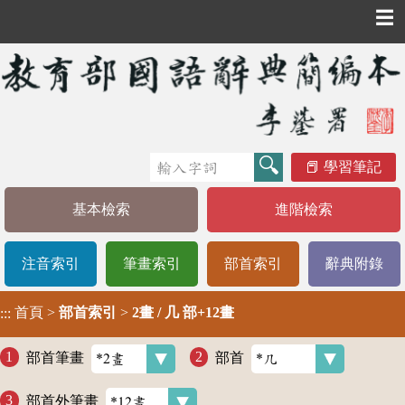
☰
學習筆記
基本檢索
進階檢索
注音索引
筆畫索引
部首索引
辭典附錄
首頁
>
部首索引
>
2畫 / 几 部+12畫
:::
部首筆畫
部首
部首外筆畫