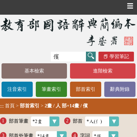
☰
學習筆記
基本檢索
進階檢索
注音索引
筆畫索引
部首索引
辭典附錄
首頁
>
部首索引
>
2畫 / 人 部+14畫 / 儐
:::
部首筆畫
部首
部首外筆畫
字詞