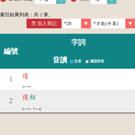
索引結果列表：共
2
筆。
加入筆記
字詞
編號
音讀
注音
漢語拼音
儐
1
ㄅㄧㄣ
儐
相
2
ˋ
ㄅㄧㄣ
ㄒㄧㄤ