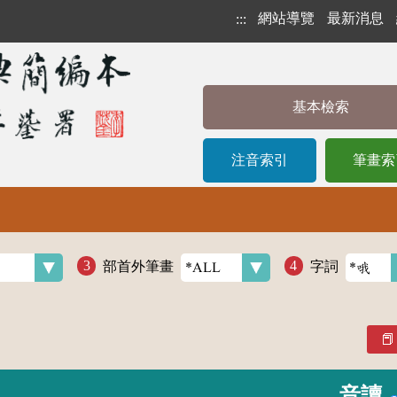
網站導覽
最新消息
:::
基本檢索
注音索引
筆畫索
部首外筆畫
字詞
音讀