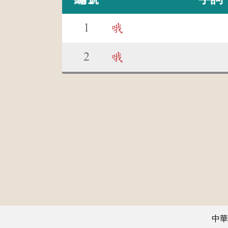
1
哦
2
哦
中華