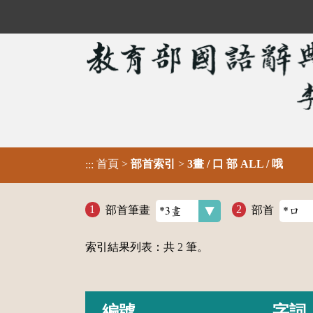
首頁
>
部首索引
>
3畫 / 口 部 ALL / 哦
:::
部首筆畫
部首
索引結果列表：共
2
筆。
編號
字詞