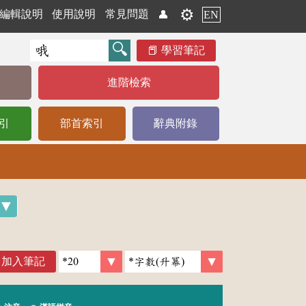
⚙️
編輯說明
使用說明
常見問題
👤
EN
學習筆記
進階檢索
引
部首索引
辭典附錄
加入筆記