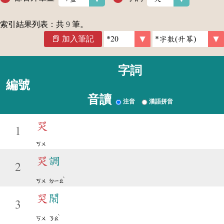
索引結果列表：共
9
筆。
加入筆記
字詞
編號
音讀
注音
漢語拼音
哭
1
ㄎㄨ
哭
調
2
ˋ
ㄎㄨ
ㄉㄧㄠ
哭
鬧
3
ˋ
ㄎㄨ
ㄋㄠ