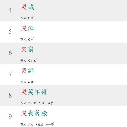
哭
喊
4
ˇ
ㄎㄨ
ㄏㄢ
哭
泣
5
ˋ
ㄎㄨ
ㄑㄧ
哭
窮
6
ˊ
ㄎㄨ
ㄑㄩㄥ
哭
訴
7
ˋ
ㄎㄨ
ㄙㄨ
哭
笑不得
8
ˋ
ˋ
ˊ
ㄎㄨ
ㄒㄧㄠ
ㄅㄨ
ㄉㄜ
哭
喪著臉
9
ˇ
ㄎㄨ
ㄙㄤ
˙ㄓㄜ
ㄌㄧㄢ