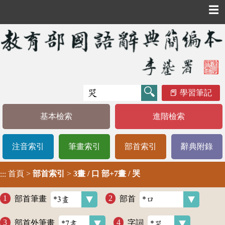
☰
學習筆記
基本檢索
進階檢索
注音索引
筆畫索引
部首索引
辭典附錄
首頁
>
部首索引
>
3畫 / 口 部+7畫 / 哭
:::
部首筆畫
部首
部首外筆畫
字詞