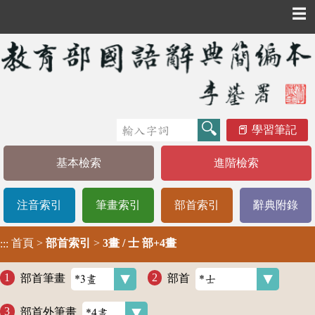
☰
學習筆記
基本檢索
進階檢索
注音索引
筆畫索引
部首索引
辭典附錄
首頁
>
部首索引
>
3畫 / 士 部+4畫
:::
部首筆畫
部首
部首外筆畫