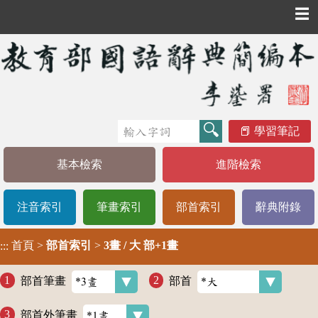
☰
學習筆記
基本檢索
進階檢索
注音索引
筆畫索引
部首索引
辭典附錄
首頁
>
部首索引
>
3畫 / 大 部+1畫
:::
部首筆畫
部首
部首外筆畫