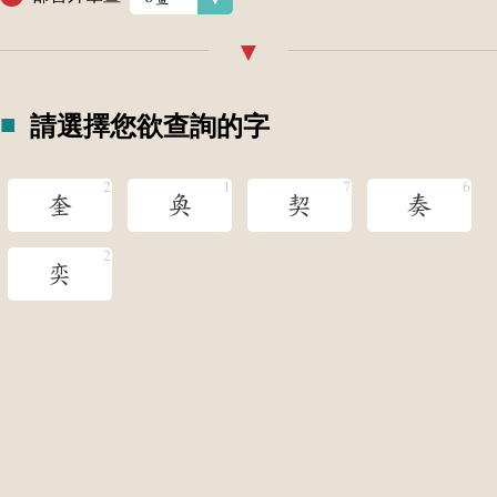
請選擇您欲查詢的字
奎
奐
契
奏
奕