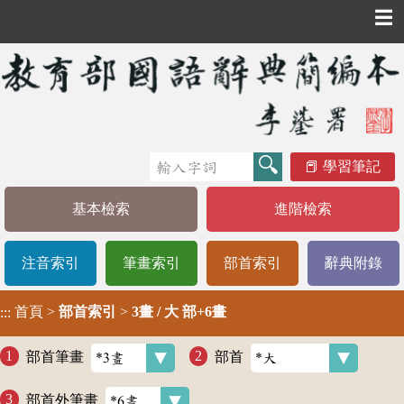
☰
學習筆記
基本檢索
進階檢索
注音索引
筆畫索引
部首索引
辭典附錄
首頁
>
部首索引
>
3畫 / 大 部+6畫
:::
部首筆畫
部首
部首外筆畫