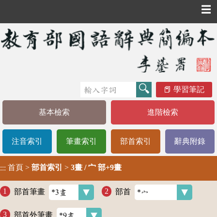
☰
學習筆記
基本檢索
進階檢索
注音索引
筆畫索引
部首索引
辭典附錄
首頁
>
部首索引
>
3畫 / 宀 部+9畫
:::
部首筆畫
部首
部首外筆畫