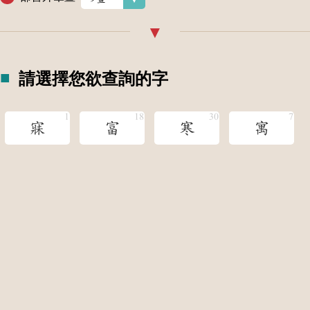
請選擇您欲查詢的字
寐
富
寒
寓