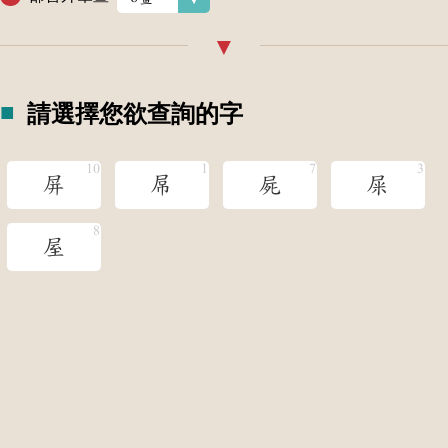
請選擇您欲查詢的字
屏
屌
屍
屎
屋