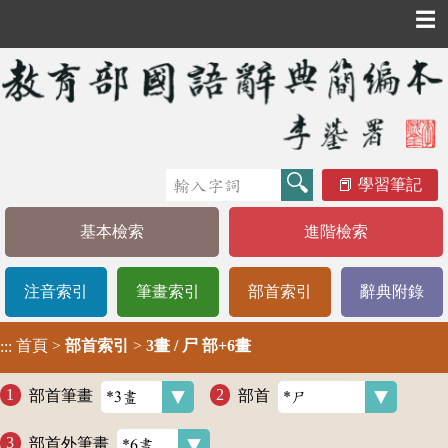
☰
學習筆記
基本檢索
進階檢索
注音索引
筆畫索引
部首索引
辭典附錄
首頁
>
部首索引
>
3畫 / 尸 部+6畫
:::
部首筆畫
部首
部首外筆畫